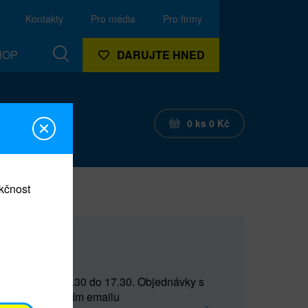
Kontakty
Pro média
Pro firmy
HOP
DARUJTE HNED
0
ks
0
Kč
nkčnost
CEF
 do 15 a od 15.30 do 17.30. Objednávky s
(prostřednictvím emailu