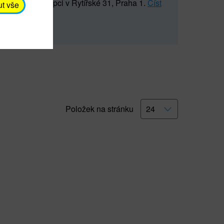
5 547) na recepci v Rytířské 31, Praha 1.
Číst
ut vše
Položek na stránku