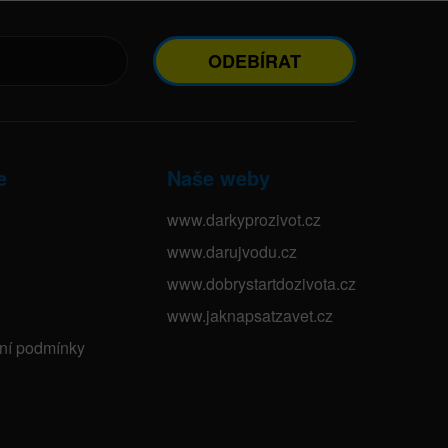
ODEBÍRAT
e
Naše weby
www.darkyprozivot.cz
www.darujvodu.cz
www.dobrystartdozivota.cz
www.jaknapsatzavet.cz
bní podmínky