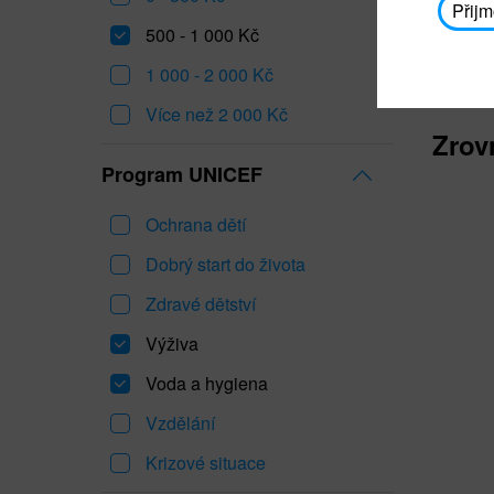
Přijm
500 - 1 000 Kč
1 000 - 2 000 Kč
Více než 2 000 Kč
Zrov
Program UNICEF
Ochrana dětí
Dobrý start do života
Zdravé dětství
Výživa
Voda a hygiena
Vzdělání
Krizové situace