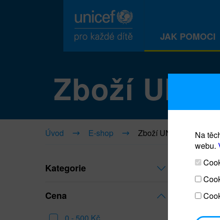
JAK POMOCI
Zboží UNI
Úvod
E-shop
Zboží UNICEF
Na těch
webu.
Cooki
Kategorie
Cook
Cena
Cook
0 - 500 Kč