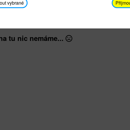
avodickova@unicef.cz nebo telefonním čísle 606 65
out vybrané
Přijmo
dále
na tu nic nemáme...