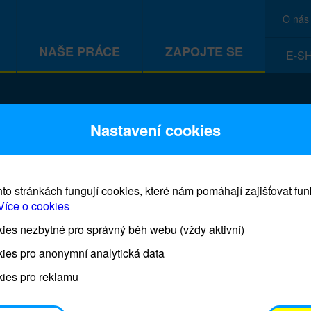
O nás
NAŠE PRÁCE
ZAPOJTE SE
E-S
CEF
Nastavení cookies
to stránkách fungují cookies, které nám pomáhají zajišťovat fu
Více o cookies
es nezbytné pro správný běh webu (vždy aktivní)
Prodej blahopřání a dárků UNI
ies pro anonymní analytická data
ies pro reklamu
Prodejna UNICEF bude otevřena každý čtvrtek o 11
osobním odběrem je možné vyzvednout po domluvě 