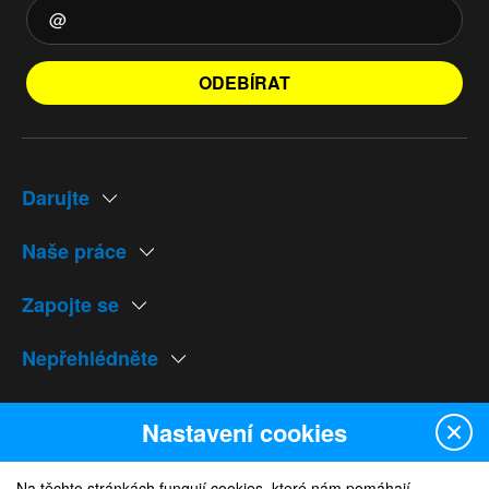
ODEBÍRAT
Darujte
Naše práce
Zapojte se
Nepřehlédněte
Naše weby
Nastavení cookies
Na těchto stránkách fungují cookies, které nám pomáhají