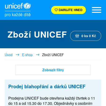
DARUJTE HNED
Zboží UNICEF
0
ks
0
Kč
Úvod
E-shop
Zboží UNICEF
Zobrazit filtry
Prodej blahopřání a dárků UNICEF
Prodejna UNICEF bude otevřena každý čtvrtek o 11
do 15 a od 15.30 do 17.30. Objednávky s osobním