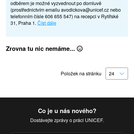
odběrem je možné vyzvednout po domluvě
(prostřednictvím emailu avodickova@unicef.cz nebo
telefonním čísle 606 655 547) na recepci v Rytířské
31, Praha 1.
Číst dále
Zrovna tu nic nemáme...
Položek na stránku
Co je u nás nového?
Dostávejte zprávy o práci UNICEF.