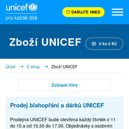
DARUJTE HNED
Zboží UNICEF
0
ks
0
Kč
Úvod
E-shop
Zboží UNICEF
Zobrazit filtry
Prodej blahopřání a dárků UNICEF
Prodejna UNICEF bude otevřena každý čtvrtek o 11
do 15 a od 15.30 do 17.30. Objednávky s osobním