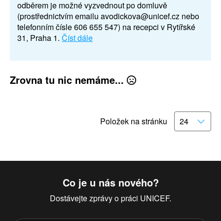
odběrem je možné vyzvednout po domluvě
(prostřednictvím emailu avodickova@unicef.cz nebo
telefonním čísle 606 655 547) na recepci v Rytířské
31, Praha 1.
Číst dále
Zrovna tu nic nemáme...
Položek na stránku
Co je u nás nového?
Dostávejte zprávy o práci UNICEF.