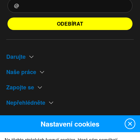
ODEBÍRAT
Darujte
Naše práce
Zapojte se
Nepřehlédněte
Naše weby
Nastavení cookies
Na těchto stránkách fungují cookies, které nám pomáhají