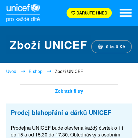
DARUJTE HNED
Zboží UNICEF
0
ks
0
Kč
Úvod
E-shop
Zboží UNICEF
Zobrazit filtry
Prodej blahopřání a dárků UNICEF
Prodejna UNICEF bude otevřena každý čtvrtek o 11
do 15 a od 15.30 do 17.30. Objednávky s osobním