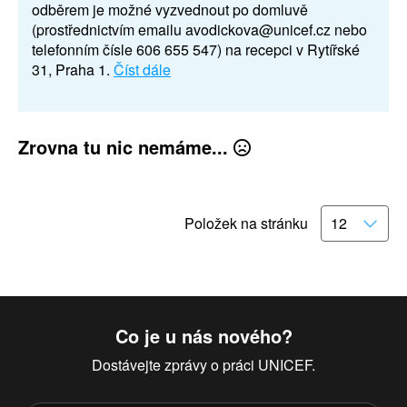
odběrem je možné vyzvednout po domluvě
(prostřednictvím emailu avodickova@unicef.cz nebo
telefonním čísle 606 655 547) na recepci v Rytířské
31, Praha 1.
Číst dále
Zrovna tu nic nemáme...
Položek na stránku
Co je u nás nového?
Dostávejte zprávy o práci UNICEF.