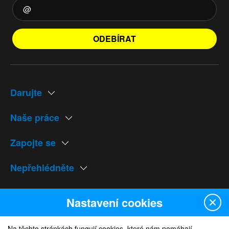
ODEBÍRAT
Darujte
Naše práce
Zapojte se
Nepřehlédněte
Naše weby
Nastavení cookies
Na těchto stránkách fungují cookies, které nám pomáhají