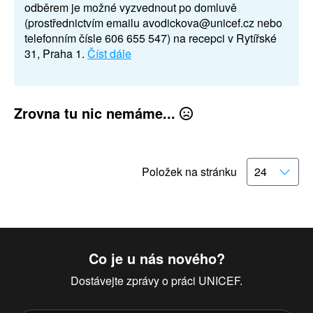
odběrem je možné vyzvednout po domluvě
(prostřednictvím emailu avodickova@unicef.cz nebo
telefonním čísle 606 655 547) na recepci v Rytířské
31, Praha 1.
Číst dále
Zrovna tu nic nemáme...
Položek na stránku
Co je u nás nového?
Dostávejte zprávy o práci UNICEF.