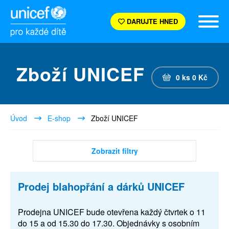
DARUJTE HNED
Zboží UNICEF
0
ks
0
Kč
Úvod
E-shop
Zboží UNICEF
Zobrazit filtry
Prodej blahopřání a dárků UNICEF
Prodejna UNICEF bude otevřena každý čtvrtek o 11
do 15 a od 15.30 do 17.30. Objednávky s osobním