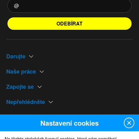
ODEBÍRAT
Darujte
Naše práce
Zapojte se
Nepřehlédněte
Naše weby
Nastavení cookies
Na těchto stránkách fungují cookies, které nám pomáhají