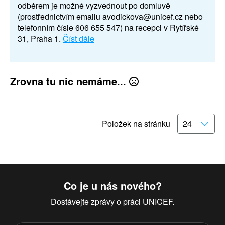
odběrem je možné vyzvednout po domluvě
(prostřednictvím emailu avodickova@unicef.cz nebo
telefonním čísle 606 655 547) na recepci v Rytířské
31, Praha 1.
Číst dále
Zrovna tu nic nemáme...
Položek na stránku
Co je u nás nového?
Dostávejte zprávy o práci UNICEF.