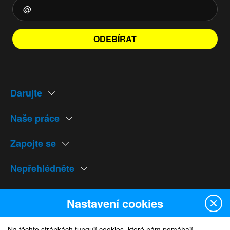
ODEBÍRAT
Darujte
Naše práce
Zapojte se
Nepřehlédněte
Naše weby
Nastavení cookies
Na těchto stránkách fungují cookies, které nám pomáhají