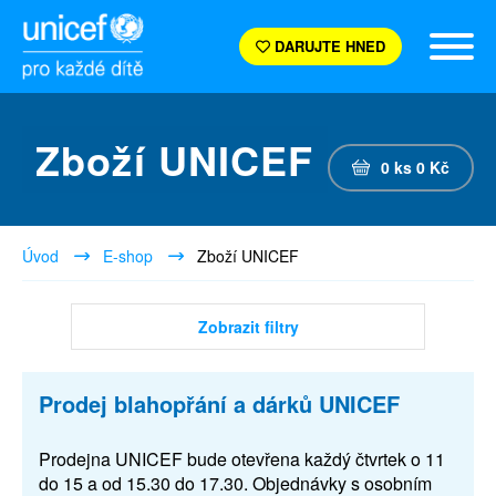
DARUJTE HNED
Zboží UNICEF
0
ks
0
Kč
Úvod
E-shop
Zboží UNICEF
Zobrazit filtry
Prodej blahopřání a dárků UNICEF
Prodejna UNICEF bude otevřena každý čtvrtek o 11
do 15 a od 15.30 do 17.30. Objednávky s osobním