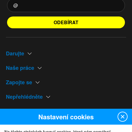
ODEBÍRAT
Darujte
Naše práce
Zapojte se
Nepřehlédněte
Naše weby
Nastavení cookies
Na těchto stránkách fungují cookies, které nám pomáhají