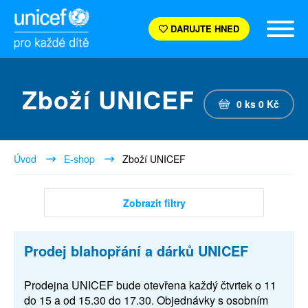
DARUJTE HNED
Zboží UNICEF
0
ks
0
Kč
Úvod
E-shop
Zboží UNICEF
Zobrazit filtry
Prodej blahopřání a dárků UNICEF
Prodejna UNICEF bude otevřena každý čtvrtek o 11
do 15 a od 15.30 do 17.30. Objednávky s osobním