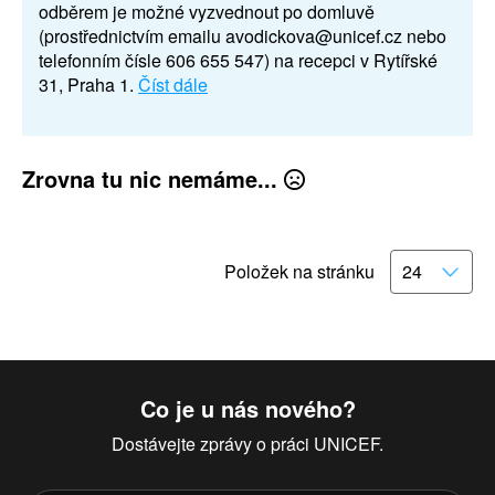
odběrem je možné vyzvednout po domluvě
(prostřednictvím emailu avodickova@unicef.cz nebo
telefonním čísle 606 655 547) na recepci v Rytířské
31, Praha 1.
Číst dále
Zrovna tu nic nemáme...
Položek na stránku
Co je u nás nového?
Dostávejte zprávy o práci UNICEF.