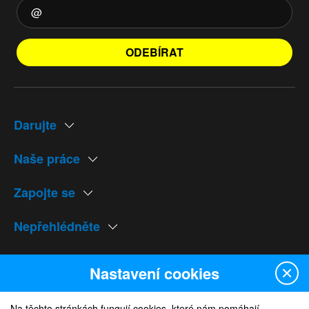
ODEBÍRAT
Darujte
Naše práce
Zapojte se
Nepřehlédněte
Naše weby
Nastavení cookies
Na těchto stránkách fungují cookies, které nám pomáhají