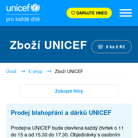
DARUJTE HNED
Zboží UNICEF
0
ks
0
Kč
Úvod
E-shop
Zboží UNICEF
Zobrazit filtry
Prodej blahopřání a dárků UNICEF
Prodejna UNICEF bude otevřena každý čtvrtek o 11
do 15 a od 15.30 do 17.30. Objednávky s osobním