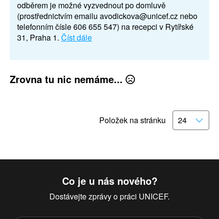
odběrem je možné vyzvednout po domluvě
(prostřednictvím emailu avodickova@unicef.cz nebo
telefonním čísle 606 655 547) na recepci v Rytířské
31, Praha 1.
Číst dále
Zrovna tu nic nemáme...
Položek na stránku
Co je u nás nového?
Dostávejte zprávy o práci UNICEF.