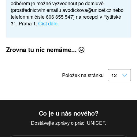
odběrem je možné vyzvednout po domluvě
(prostřednictvím emailu avodickova@unicef.cz nebo
telefonním čísle 606 655 547) na recepci v Rytířské
31, Praha 1.
Číst dále
Zrovna tu nic nemáme...
Položek na stránku
Co je u nás nového?
Dostávejte zprávy o práci UNICEF.