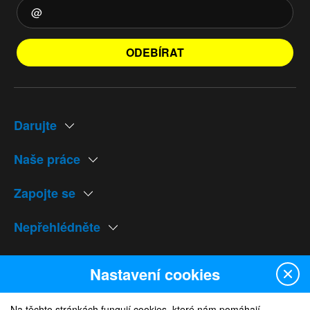
ODEBÍRAT
Darujte
Naše práce
Zapojte se
Nepřehlédněte
Naše weby
Nastavení cookies
Na těchto stránkách fungují cookies, které nám pomáhají