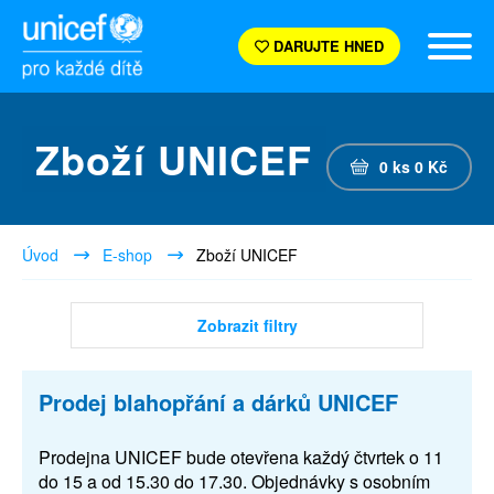
DARUJTE HNED
Zboží UNICEF
0
ks
0
Kč
Úvod
E-shop
Zboží UNICEF
Zobrazit filtry
Prodej blahopřání a dárků UNICEF
Prodejna UNICEF bude otevřena každý čtvrtek o 11
do 15 a od 15.30 do 17.30. Objednávky s osobním