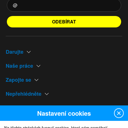
ODEBÍRAT
Darujte
Naše práce
Zapojte se
Nepřehlédněte
Naše weby
Nastavení cookies
Na těchto stránkách fungují cookies, které nám pomáhají