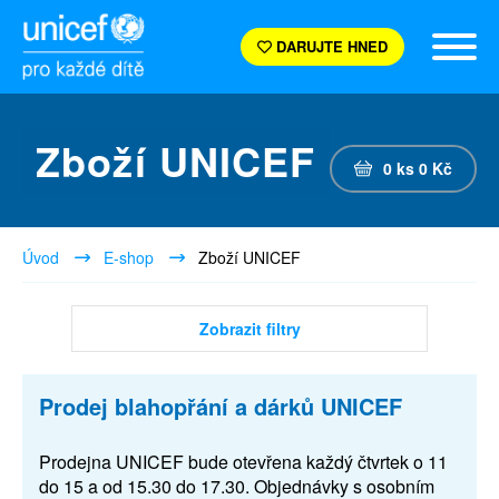
DARUJTE HNED
Zboží UNICEF
0
ks
0
Kč
Úvod
E-shop
Zboží UNICEF
Zobrazit filtry
Prodej blahopřání a dárků UNICEF
Prodejna UNICEF bude otevřena každý čtvrtek o 11
do 15 a od 15.30 do 17.30. Objednávky s osobním