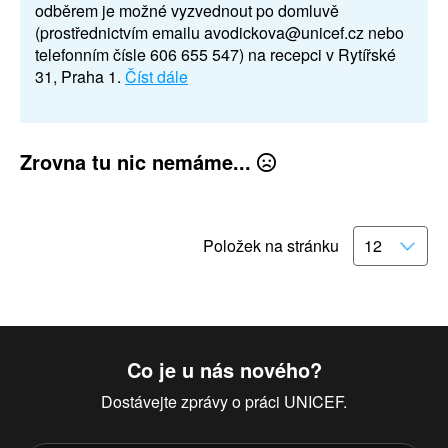
odběrem je možné vyzvednout po domluvě
(prostřednictvím emailu avodickova@unicef.cz nebo
telefonním čísle 606 655 547) na recepci v Rytířské
31, Praha 1.
Číst dále
Zrovna tu nic nemáme...
Položek na stránku
Co je u nás nového?
Dostávejte zprávy o práci UNICEF.