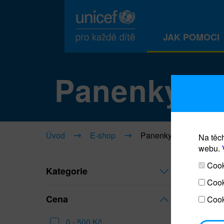
JAK POMOCI
Panenky
Úvod
E-shop
Panenky
Na těch
webu.
Cooki
Kategorie
Cook
Cena
Cook
0 - 500 Kč