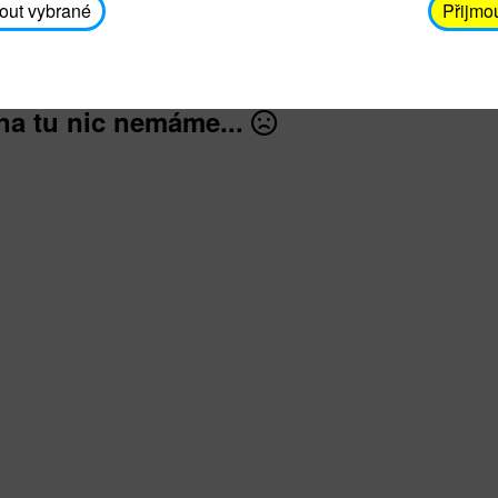
záškrt, černý kašel, tetanus, tuberkulóza, dětská ob
out vybrané
Přijmo
na tu nic nemáme...