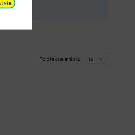
rna).
Číst dále
ut vše
Položek na stránku