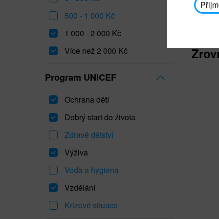
Přijm
500 - 1 000 Kč
1 000 - 2 000 Kč
Více než 2 000 Kč
Zrov
Program UNICEF
Ochrana dětí
Dobrý start do života
Zdravé dětství
Výživa
Voda a hygiena
Vzdělání
Krizové situace