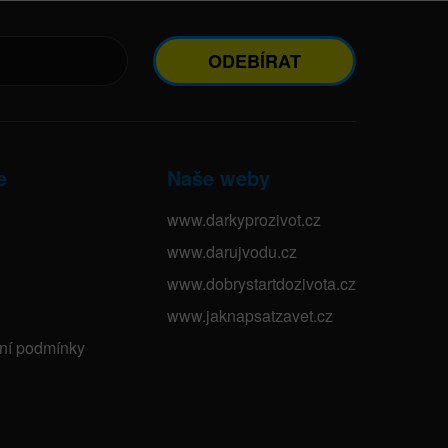
ODEBÍRAT
e
Naše weby
www.darkyprozivot.cz
www.darujvodu.cz
www.dobrystartdozivota.cz
www.jaknapsatzavet.cz
bní podmínky