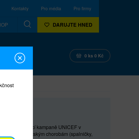
Kontakty
Pro média
Pro firmy
HOP
DARUJTE HNED
0
ks
0
Kč
nkčnost
tě
e v rámci očkovací kampaně UNICEF v
ím smrtelným dětským chorobám (spalničky,