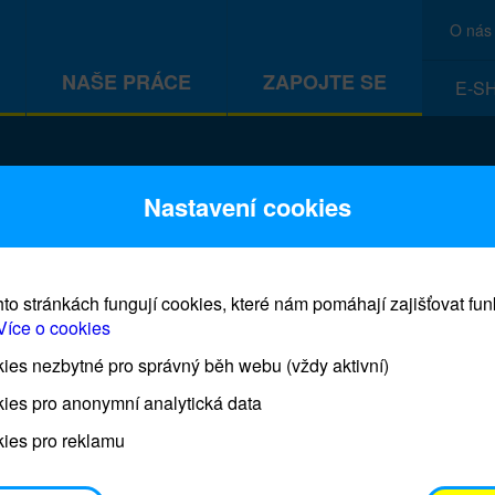
O nás
NAŠE PRÁCE
ZAPOJTE SE
E-S
Nastavení cookies
to stránkách fungují cookies, které nám pomáhají zajišťovat fu
Více o cookies
es nezbytné pro správný běh webu (vždy aktivní)
Adoptuj panenku a zachráníš dí
ies pro anonymní analytická data
ies pro reklamu
Každá panenka představuje jedno dítě, které bud
rozvojových zemích proočkováno proti šesti hlavn