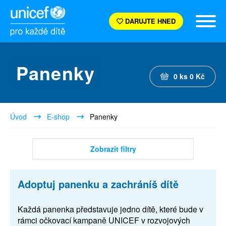
DARUJTE HNED
Panenky
0
ks
0
Kč
Úvod
E-shop
Panenky
Zobrazit filtry
Adoptuj panenku a zachráníš dítě
Každá panenka představuje jedno dítě, které bude v
rámci očkovací kampaně UNICEF v rozvojových