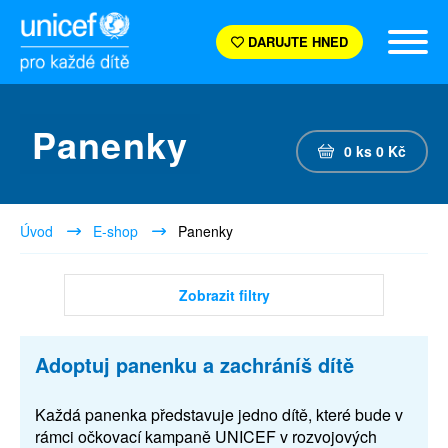
DARUJTE HNED
Panenky
0
ks
0
Kč
Úvod
E-shop
Panenky
Zobrazit filtry
Adoptuj panenku a zachráníš dítě
Každá panenka představuje jedno dítě, které bude v
rámci očkovací kampaně UNICEF v rozvojových