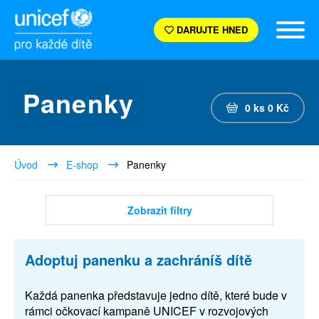
DARUJTE HNED
Panenky
0
ks
0
Kč
Úvod
E-shop
Panenky
Zobrazit filtry
Adoptuj panenku a zachráníš dítě
Každá panenka představuje jedno dítě, které bude v
rámci očkovací kampaně UNICEF v rozvojových