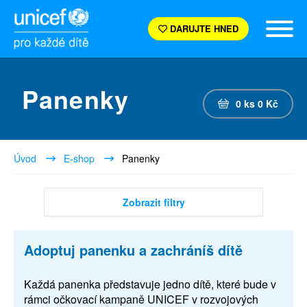
DARUJTE HNED
Panenky
0
ks
0
Kč
Úvod
E-shop
Panenky
Zobrazit filtry
Adoptuj panenku a zachráníš dítě
Každá panenka představuje jedno dítě, které bude v
rámci očkovací kampaně UNICEF v rozvojových