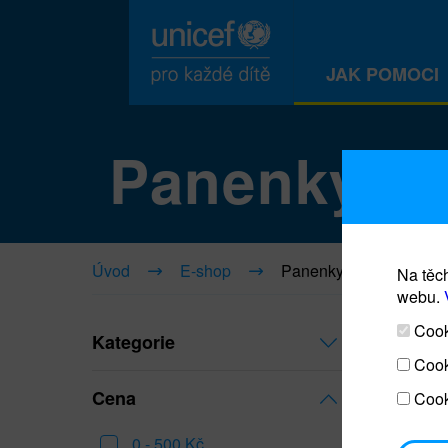
JAK POMOCI
Panenky
Úvod
E-shop
Panenky
Na těch
webu.
Cooki
Kategorie
Cook
Cena
Cook
0 - 500 Kč