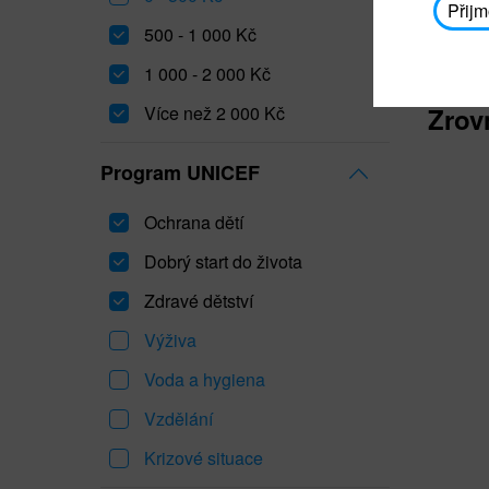
Přijm
500 - 1 000 Kč
1 000 - 2 000 Kč
Více než 2 000 Kč
Zrov
Program UNICEF
Ochrana dětí
Dobrý start do života
Zdravé dětství
Výživa
Voda a hygiena
Vzdělání
Krizové situace