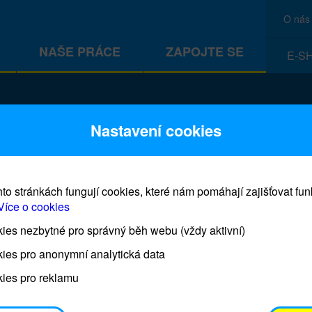
O nás
NAŠE PRÁCE
ZAPOJTE SE
E-S
Nastavení cookies
to stránkách fungují cookies, které nám pomáhají zajišťovat fu
Více o cookies
es nezbytné pro správný běh webu (vždy aktivní)
Adoptuj panenku a zachráníš dí
ies pro anonymní analytická data
ies pro reklamu
Každá panenka představuje jedno dítě, které bud
rozvojových zemích proočkováno proti šesti hlavn