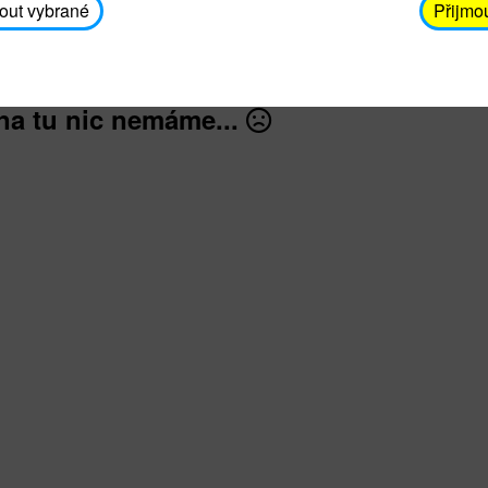
záškrt, černý kašel, tetanus, tuberkulóza, dětská ob
out vybrané
Přijmo
na tu nic nemáme...