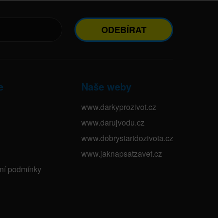
ODEBÍRAT
e
Naše weby
www.darkyprozivot.cz
www.darujvodu.cz
www.dobrystartdozivota.cz
www.jaknapsatzavet.cz
bní podmínky