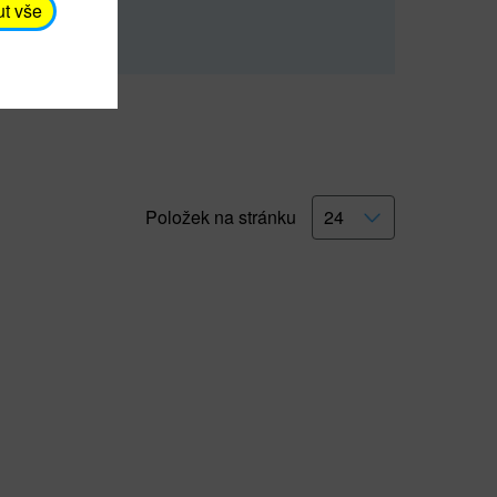
rna).
Číst dále
ut vše
Položek na stránku