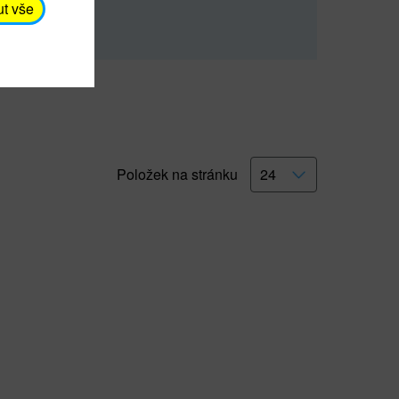
rna).
Číst dále
ut vše
Položek na stránku