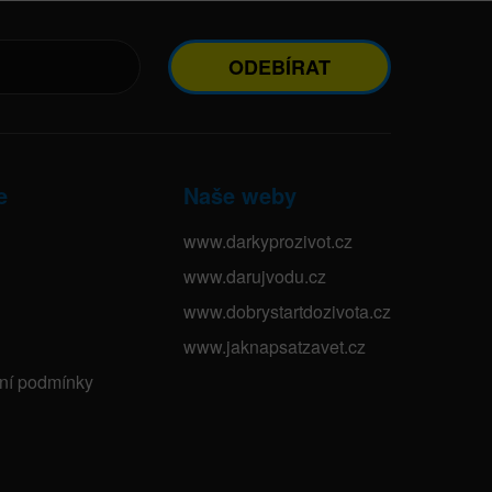
ODEBÍRAT
e
Naše weby
www.darkyprozivot.cz
www.darujvodu.cz
www.dobrystartdozivota.cz
www.jaknapsatzavet.cz
bní podmínky