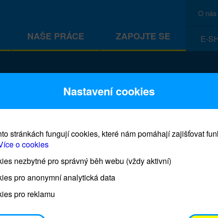
O nás
NAŠE PRÁCE
ZAPOJTE SE
E-S
Nastavení cookies
to stránkách fungují cookies, které nám pomáhají zajišťovat fu
Více o cookies
es nezbytné pro správný běh webu (vždy aktivní)
Adoptuj panenku a zachráníš dí
ies pro anonymní analytická data
ies pro reklamu
Každá panenka představuje jedno dítě, které bud
rozvojových zemích proočkováno proti šesti hlavn