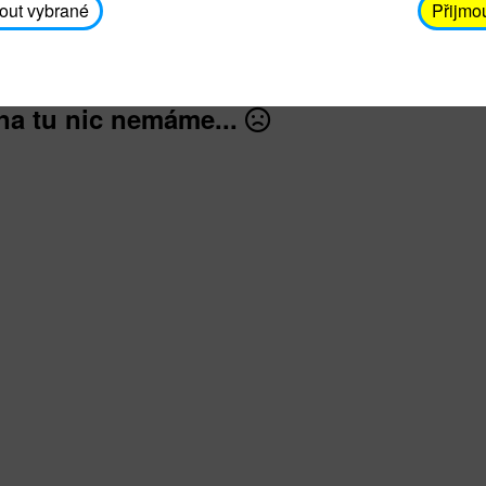
záškrt, černý kašel, tetanus, tuberkulóza, dětská ob
out vybrané
Přijmo
na tu nic nemáme...