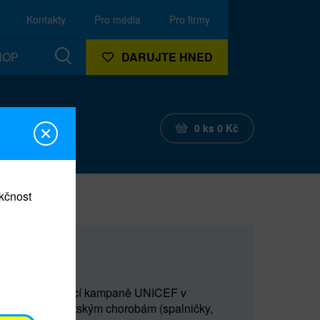
Kontakty
Pro média
Pro firmy
HOP
DARUJTE HNED
0
ks
0
Kč
nkčnost
tě
e v rámci očkovací kampaně UNICEF v
ím smrtelným dětským chorobám (spalničky,