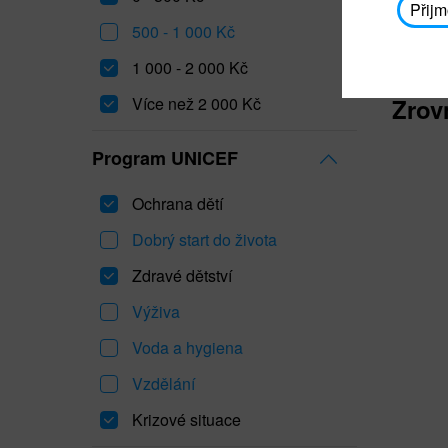
Přijm
500 - 1 000 Kč
1 000 - 2 000 Kč
Více než 2 000 Kč
Zrov
Program UNICEF
Ochrana dětí
Dobrý start do života
Zdravé dětství
Výživa
Voda a hygiena
Vzdělání
Krizové situace