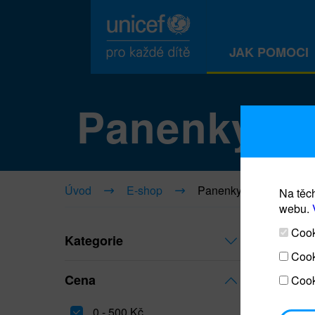
JAK POMOCI
Panenky
Úvod
E-shop
Panenky
Na těch
webu.
Cooki
Kategorie
Cook
Cena
Cook
0 - 500 Kč