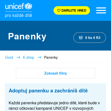
DARUJTE HNED
Panenky
0
ks
0
Kč
Úvod
E-shop
Panenky
Zobrazit filtry
Adoptuj panenku a zachráníš dítě
Každá panenka představuje jedno dítě, které bude v
rámci očkovací kampaně UNICEF v rozvojových