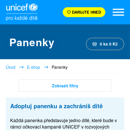
DARUJTE HNED
Panenky
0
ks
0
Kč
Úvod
E-shop
Panenky
Zobrazit filtry
Adoptuj panenku a zachráníš dítě
Každá panenka představuje jedno dítě, které bude v
rámci očkovací kampaně UNICEF v rozvojových