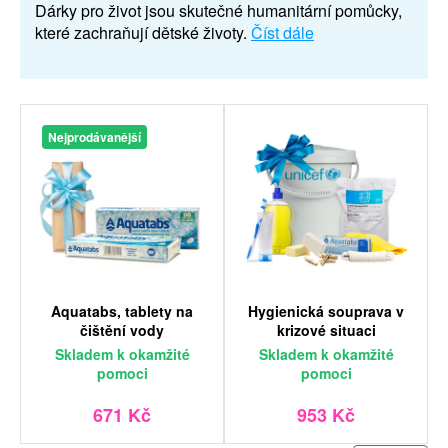
Dárky pro život jsou skutečné humanitární pomůcky,
které zachraňují dětské životy.
Číst dále
Nejprodávanější
Aquatabs, tablety na
Hygienická souprava v
čištění vody
krizové situaci
Skladem
k okamžité
Skladem
k okamžité
pomoci
pomoci
671 Kč
953 Kč