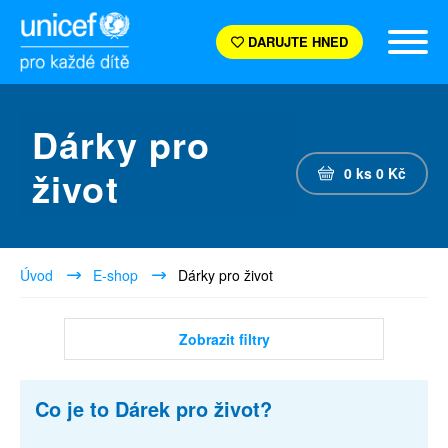
DARUJTE HNED
Dárky pro
život
0
ks
0
Kč
Úvod
E-shop
Dárky pro život
Zobrazit filtry
Co je to Dárek pro život?