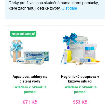
Dárky pro život jsou skutečné humanitární pomůcky,
které zachraňují dětské životy.
Číst dále
Nejprodávanější
Aquatabs, tablety na
Hygienická souprava v
čištění vody
krizové situaci
Skladem
k okamžité
Skladem
k okamžité
pomoci
pomoci
671 Kč
953 Kč