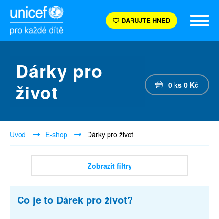
DARUJTE HNED
Dárky pro
život
0
ks
0
Kč
Úvod
E-shop
Dárky pro život
Zobrazit filtry
Co je to Dárek pro život?