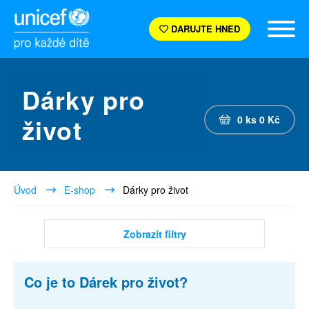
DARUJTE HNED
Dárky pro
život
0
ks
0
Kč
Úvod
E-shop
Dárky pro život
Zobrazit filtry
Co je to Dárek pro život?