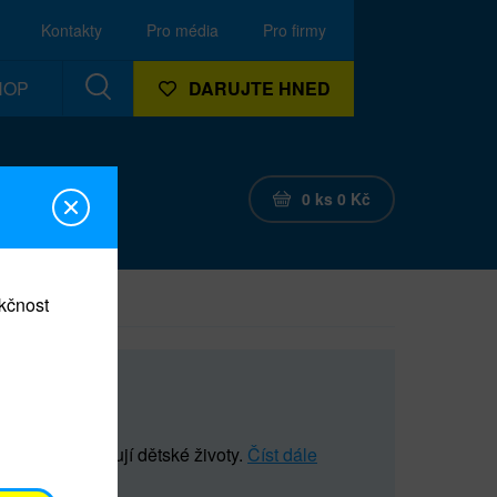
Kontakty
Pro média
Pro firmy
HOP
DARUJTE HNED
0
ks
0
Kč
nkčnost
 které zachraňují dětské životy.
Číst dále