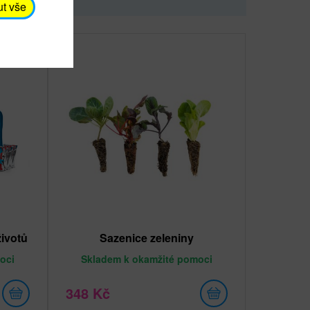
ut vše
ivotů
Sazenice zeleniny
oci
Skladem
k okamžité pomoci
348 Kč