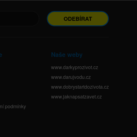
ODEBÍRAT
e
Naše weby
www.darkyprozivot.cz
www.darujvodu.cz
www.dobrystartdozivota.cz
www.jaknapsatzavet.cz
bní podmínky