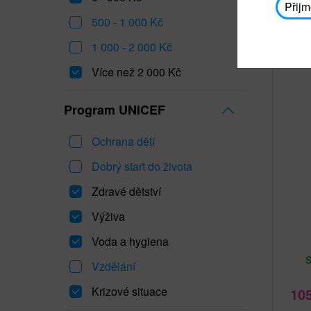
Přijm
500 - 1 000 Kč
1 000 - 2 000 Kč
Více než 2 000 Kč
Program UNICEF
Ochrana dětí
Dobrý start do života
Zdravé dětství
Výživa
Voda a hygiena
Vzdělání
Krizové situace
10