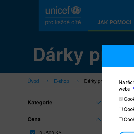
JAK POMOCI
Dárky pro ž
Úvod
E-shop
Dárky pro život
Na těch
webu.
Cooki
Kategorie
Cook
Cena
Cook
0 - 500 Kč