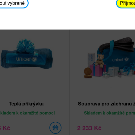
out vybrané
Přijmo
Teplá přikrývka
Souprava pro záchranu ž
Skladem
k okamžité pomoci
Skladem
k okamžité pom
5 Kč
2 233 Kč