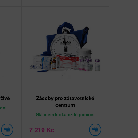
ýživě
Zásoby pro zdravotnické
centrum
oci
Skladem
k okamžité pomoci
7 219 Kč