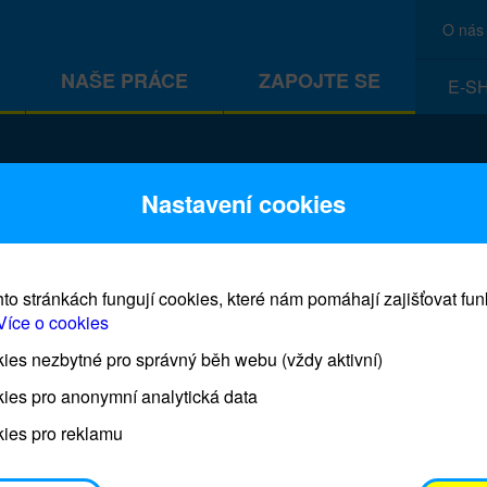
O nás
NAŠE PRÁCE
ZAPOJTE SE
E-S
ivot
Nastavení cookies
to stránkách fungují cookies, které nám pomáhají zajišťovat fu
Více o cookies
es nezbytné pro správný běh webu (vždy aktivní)
Co je to Dárek pro život?
ies pro anonymní analytická data
ies pro reklamu
Dárky pro život jsou skutečné humanitární pomůcky,