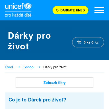
DARUJTE HNED
Dárky pro
život
0
ks
0
Kč
Úvod
E-shop
Dárky pro život
Zobrazit filtry
Co je to Dárek pro život?