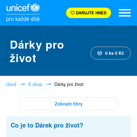
DARUJTE HNED
Dárky pro
život
0
ks
0
Kč
Úvod
E-shop
Dárky pro život
Zobrazit filtry
Co je to Dárek pro život?