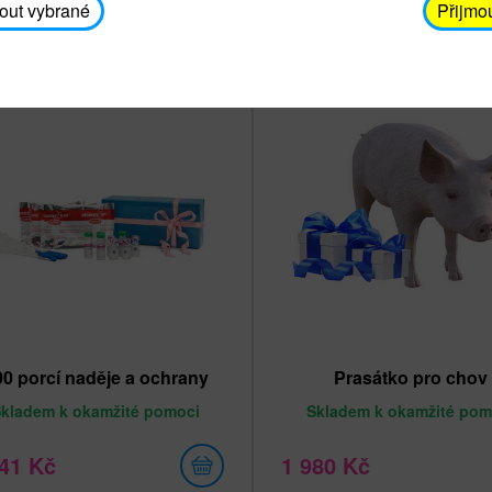
out vybrané
Přijmo
rodávanější
00 porcí naděje a ochrany
Prasátko pro chov
Skladem
k okamžité pomoci
Skladem
k okamžité pom
741 Kč
1 980 Kč