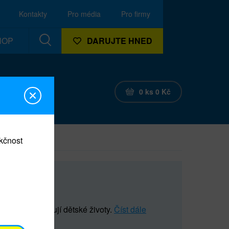
Kontakty
Pro média
Pro firmy
HOP
DARUJTE HNED
0
ks
0
Kč
nkčnost
 které zachraňují dětské životy.
Číst dále