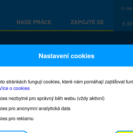
O nás
NAŠE PRÁCE
ZAPOJTE SE
E-S
ivot
Nastavení cookies
to stránkách fungují cookies, které nám pomáhají zajišťovat fu
Více o cookies
es nezbytné pro správný běh webu (vždy aktivní)
Co je to Dárek pro život?
ies pro anonymní analytická data
ies pro reklamu
Dárky pro život jsou skutečné humanitární pomůcky,