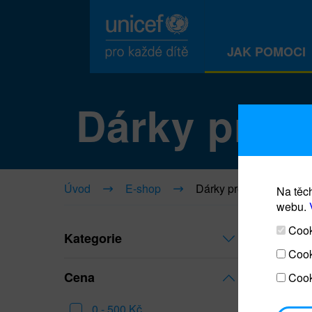
JAK POMOCI
Dárky pro ž
Úvod
E-shop
Dárky pro život
Na těch
webu.
Cooki
Kategorie
Cook
Cena
Cook
0 - 500 Kč