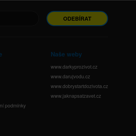
ODEBÍRAT
e
Naše weby
www.darkyprozivot.cz
www.darujvodu.cz
www.dobrystartdozivota.cz
www.jaknapsatzavet.cz
bní podmínky