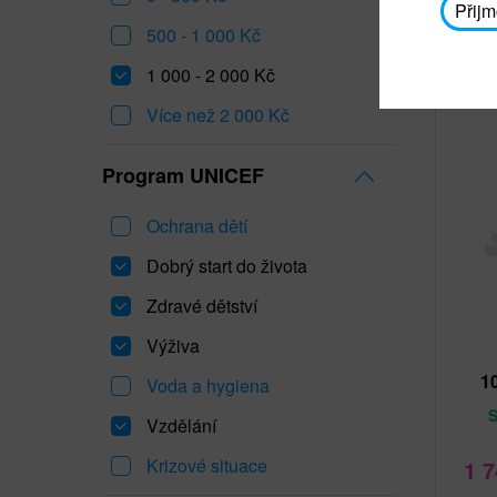
Přijm
500 - 1 000 Kč
1 000 - 2 000 Kč
Nejp
Více než 2 000 Kč
Program UNICEF
Ochrana dětí
Dobrý start do života
Zdravé dětství
Výživa
1
Voda a hygiena
Vzdělání
Krizové situace
1 