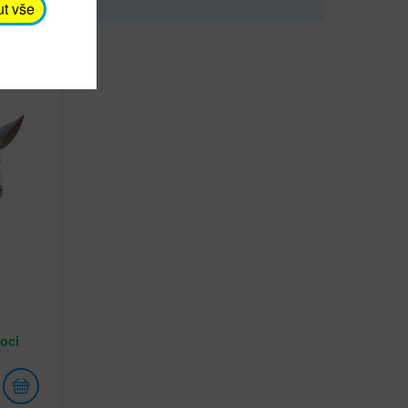
ut vše
oci