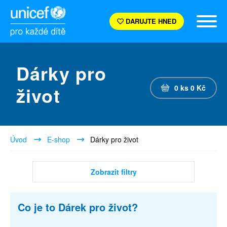
DARUJTE HNED
Dárky pro
život
0
ks
0
Kč
Úvod
E-shop
Dárky pro život
Zobrazit filtry
Co je to Dárek pro život?