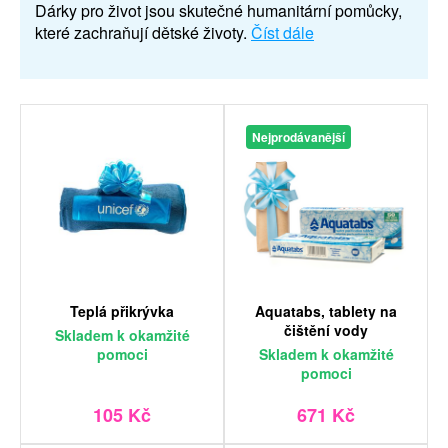
Dárky pro život jsou skutečné humanitární pomůcky,
které zachraňují dětské životy.
Číst dále
Nejprodávanější
Teplá přikrývka
Aquatabs, tablety na
čištění vody
Skladem
k okamžité
pomoci
Skladem
k okamžité
pomoci
105 Kč
671 Kč