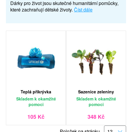
Dárky pro život jsou skutečné humanitární pomůcky,
které zachraňují dětské životy.
Číst dále
Teplá přikrývka
Sazenice zeleniny
Skladem
k okamžité
Skladem
k okamžité
pomoci
pomoci
105 Kč
348 Kč
Položek na stránku