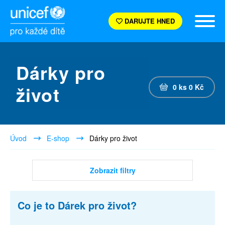
DARUJTE HNED
Dárky pro
život
0
ks
0
Kč
Úvod
E-shop
Dárky pro život
Zobrazit filtry
Co je to Dárek pro život?