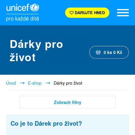
DARUJTE HNED
Dárky pro
život
0
ks
0
Kč
Úvod
E-shop
Dárky pro život
Zobrazit filtry
Co je to Dárek pro život?