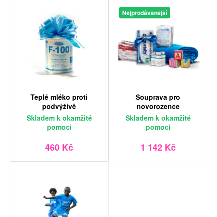
Nejprodávanější
Teplé mléko proti
Souprava pro
podvýživě
novorozence
Skladem
k okamžité
Skladem
k okamžité
pomoci
pomoci
460 Kč
1 142 Kč