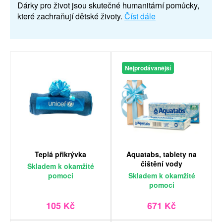
Dárky pro život jsou skutečné humanitární pomůcky,
které zachraňují dětské životy.
Číst dále
Nejprodávanější
Teplá přikrývka
Aquatabs, tablety na
čištění vody
Skladem
k okamžité
pomoci
Skladem
k okamžité
pomoci
105 Kč
671 Kč