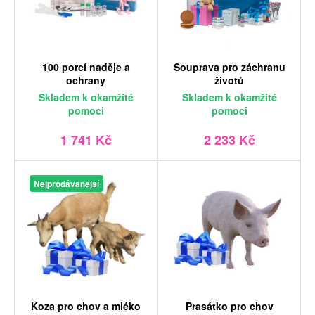
100 porcí naděje a
Souprava pro záchranu
ochrany
životů
Skladem
k okamžité
Skladem
k okamžité
pomoci
pomoci
1 741 Kč
2 233 Kč
Nejprodávanější
Koza pro chov a mléko
Prasátko pro chov