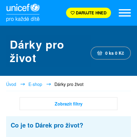
DARUJTE HNED
Dárky pro
život
0
ks
0
Kč
Úvod
E-shop
Dárky pro život
Zobrazit filtry
Co je to Dárek pro život?