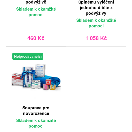
podvýživě
úplnému vyléčení
jednoho dítěte z
Skladem
k okamžité
podvýživy
pomoci
Skladem
k okamžité
pomoci
460 Kč
1 058 Kč
Nejprodávanější
Souprava pro
novorozence
Skladem
k okamžité
pomoci