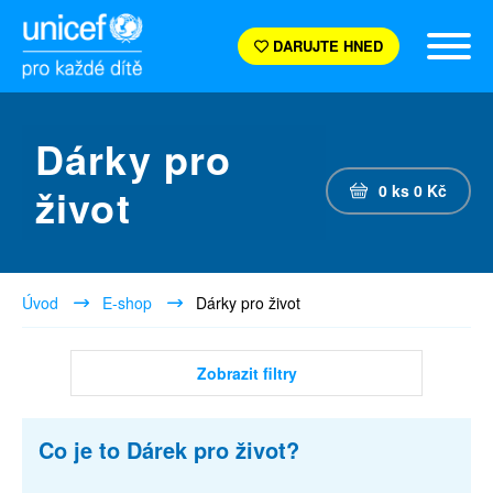
DARUJTE HNED
Dárky pro
život
0
ks
0
Kč
Úvod
E-shop
Dárky pro život
Zobrazit filtry
Co je to Dárek pro život?