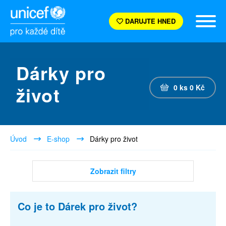
DARUJTE HNED
Dárky pro
život
0
ks
0
Kč
Úvod
E-shop
Dárky pro život
Zobrazit filtry
Co je to Dárek pro život?