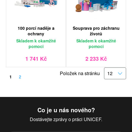
100 porcí naděje a
Souprava pro záchranu
ochrany
životů
Skladem
k okamžité
Skladem
k okamžité
pomoci
pomoci
1 741 Kč
2 233 Kč
Položek na stránku
1
2
Co je u nás nového?
Dostávejte zprávy o práci UNICEF.