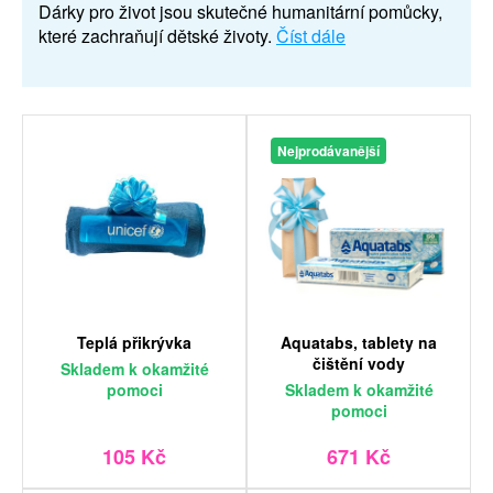
Dárky pro život jsou skutečné humanitární pomůcky,
které zachraňují dětské životy.
Číst dále
Nejprodávanější
Teplá přikrývka
Aquatabs, tablety na
čištění vody
Skladem
k okamžité
pomoci
Skladem
k okamžité
pomoci
105 Kč
671 Kč