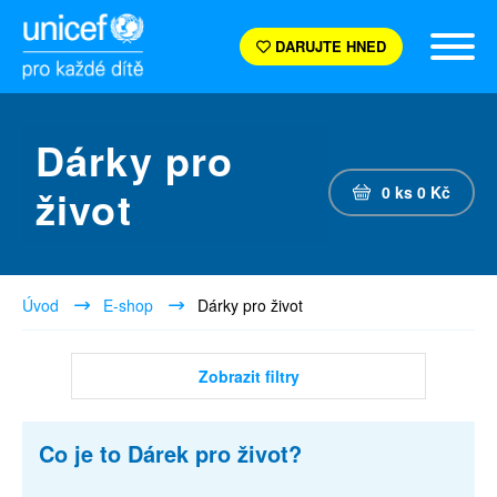
DARUJTE HNED
Dárky pro
život
0
ks
0
Kč
Úvod
E-shop
Dárky pro život
Zobrazit filtry
Co je to Dárek pro život?