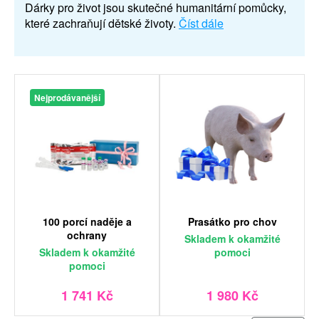
Dárky pro život jsou skutečné humanitární pomůcky,
které zachraňují dětské životy.
Číst dále
Nejprodávanější
100 porcí naděje a
Prasátko pro chov
ochrany
Skladem
k okamžité
Skladem
k okamžité
pomoci
pomoci
1 741 Kč
1 980 Kč